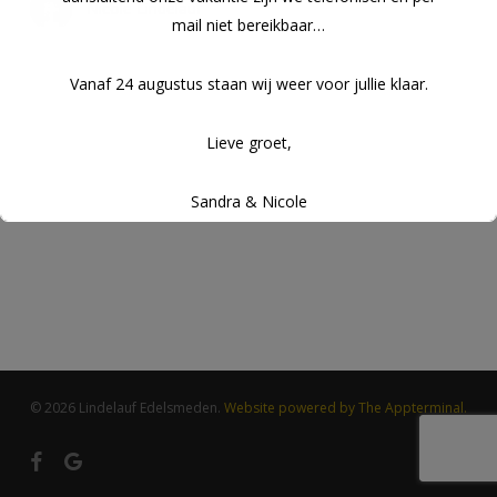
Nicole Lindelauf
mail niet bereikbaar…
Vanaf 24 augustus staan wij weer voor jullie klaar.
Lieve groet,
Sandra & Nicole
© 2026 Lindelauf Edelsmeden.
Website powered by The Appterminal.
facebook
google-
plus