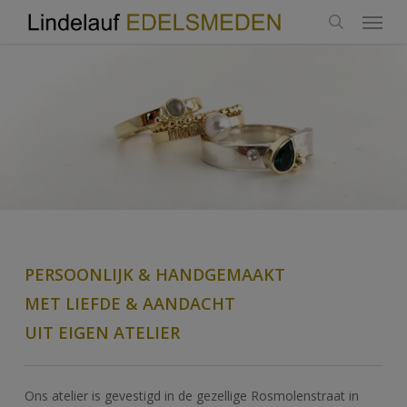
Menu
Skip
modal-check
to
search
main
content
PERSOONLIJK & HANDGEMAAKT
MET LIEFDE & AANDACHT
UIT EIGEN ATELIER
Ons atelier is gevestigd in de gezellige Rosmolenstraat in