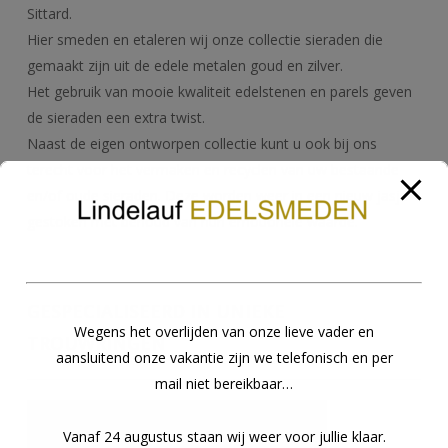
Sittard.
Hier smeden en etaleren wij onze collectie sieraden die
gemaakt zijn uit de edele metalen goud en zilver.
Het gebruik van mooie kwaliteit edelstenen en parels geven
de sieraden een extra twist.
Naast de eigen ontworpen collectie kunt u ook bij ons
terecht voor het vermaken en recyclen van uw bestaande
en/of oude sieraden. Deze worden weer in een nieuw jasje
gestoken met behoud van hun emotionele waarde.
GESPECIALISEERD IN UNIEKE
Wegens het overlijden van onze lieve vader en
TROUWRINGEN
aansluitend onze vakantie zijn we telefonisch en per
mail niet bereikbaar…
Vanaf 24 augustus staan wij weer voor jullie klaar.